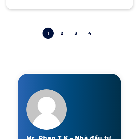
1
2
3
4
Mr. Phan.T.K – Nhà đầu tư