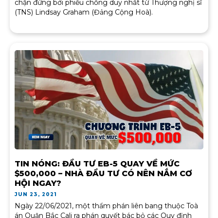
chặn đứng bởi phiếu chống duy nhất từ Thượng nghị sĩ
(TNS) Lindsay Graham (Đảng Cộng Hoà).
TIN NÓNG: ĐẦU TƯ EB-5 QUAY VỀ MỨC
$500,000 – NHÀ ĐẦU TƯ CÓ NÊN NẮM CƠ
HỘI NGAY?
JUN 23, 2021
Ngày 22/06/2021, một thẩm phán liên bang thuộc Toà
án Quận Bắc Cali ra phán quyết bác bỏ các Quy định