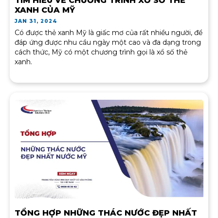
TÌM HIỂU VỀ CHƯƠNG TRÌNH XỔ SỐ THẺ
XANH CỦA MỸ
JAN 31, 2024
Có được thẻ xanh Mỹ là giấc mơ của rất nhiều người, để
đáp ứng được nhu cầu ngày một cao và đa dạng trong
cách thức, Mỹ có một chương trình gọi là xổ số thẻ
xanh.
TỔNG HỢP NHỮNG THÁC NƯỚC ĐẸP NHẤT