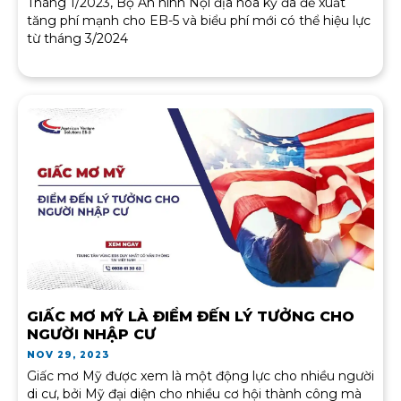
Tháng 1/2023, Bộ An ninh Nội địa hoa kỳ đã đề xuất
tăng phí mạnh cho EB-5 và biểu phí mới có thể hiệu lực
từ tháng 3/2024
GIẤC MƠ MỸ LÀ ĐIỂM ĐẾN LÝ TƯỞNG CHO
NGƯỜI NHẬP CƯ
NOV 29, 2023
Giấc mơ Mỹ được xem là một động lực cho nhiều người
di cư, bởi Mỹ đại diện cho nhiều cơ hội thành công mà