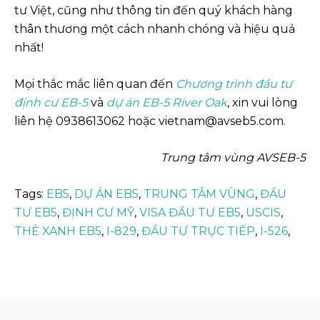
tư Việt, cũng như thông tin đến quý khách hàng
thân thương một cách nhanh chóng và hiệu quả
nhất!
Mọi thắc mắc liên quan đến
Chương trình đầu tư
định cư EB-5
và
dự án EB-5 River Oak
, xin vui lòng
liên hệ 0938613062 hoặc vietnam@avseb5.com.
Trung tâm vùng AVSEB-5
Tags:
EB5
,
DỰ ÁN EB5
,
TRUNG TÂM VÙNG
,
ĐẦU
TƯ EB5
,
ĐỊNH CƯ MỸ
,
VISA ĐẦU TƯ EB5
,
USCIS
,
THẺ XANH EB5
,
I-829
,
ĐẦU TƯ TRỰC TIẾP
,
I-526
,