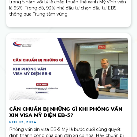
trong 5 năm với tỷ lệ chấp thuận thẻ xanh Mỹ vĩnh viễn
là 95%. Trong đó, 93% nhà đầu tư chọn đầu tư EB5
thông qua Trung tâm vùng.
CẦN CHUẨN BỊ NHỮNG GÌ KHI PHỎNG VẤN
XIN VISA MỸ DIỆN EB-5?
FEB 02, 2024
Phỏng vấn xin visa EB-5 Mỹ là bước cuối cùng quyết
định thành công của bạn đến xứ cờ hoa. Hãy chuẩn bị