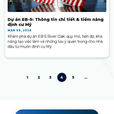
Dự án EB-5: Thông tin chi tiết & tiềm năng
định cư Mỹ
MAR 09, 2026
Khám phá dự án EB-5 River Oak: quy mô, tiến độ, khả
năng tạo việc làm và những lưu ý quan trọng cho nhà
đầu tư muốn định cư Mỹ.
1
2
3
4
5
...