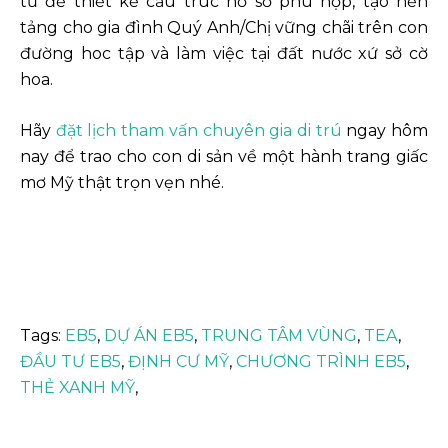
tư để thiết kế cấu trúc hồ sơ phù hợp, tạo nền
tảng cho gia đình Quý Anh/Chị vững chãi trên con
đường hoc tập và làm việc tại đất nước xứ sở cờ
hoa.
Hãy
đặt lịch tham vấn chuyên gia di trú
ngay hôm
nay để trao cho con di sản về một hành trang giấc
mơ Mỹ thật trọn vẹn nhé.
Tags:
EB5
,
DỰ ÁN EB5
,
TRUNG TÂM VÙNG
,
TEA
,
ĐẦU TƯ EB5
,
ĐỊNH CƯ MỸ
,
CHƯƠNG TRÌNH EB5
,
THẺ XANH MỸ
,