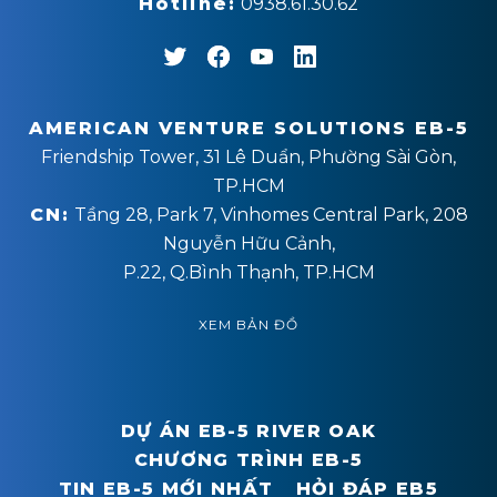
Hotline:
0938.61.30.62
AMERICAN VENTURE SOLUTIONS EB-5
Friendship Tower, 31 Lê Duẩn, Phường Sài Gòn,
TP.HCM
CN:
Tầng 28, Park 7, Vinhomes Central Park, 208
Nguyễn Hữu Cảnh,
P.22, Q.Bình Thạnh, TP.HCM
XEM BẢN ĐỒ
DỰ ÁN EB-5 RIVER OAK
CHƯƠNG TRÌNH EB-5
TIN EB-5 MỚI NHẤT
HỎI ĐÁP EB5