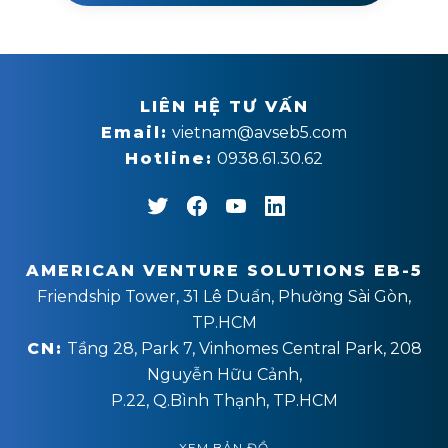
LIÊN HỆ TƯ VẤN
Email:
vietnam@avseb5.com
Hotline:
0938.61.30.62
AMERICAN VENTURE SOLUTIONS EB-5
Friendship Tower, 31 Lê Duẩn, Phường Sài Gòn,
TP.HCM
CN:
Tầng 28, Park 7, Vinhomes Central Park, 208
Nguyễn Hữu Cảnh,
P.22, Q.Bình Thạnh, TP.HCM
XEM BẢN ĐỒ