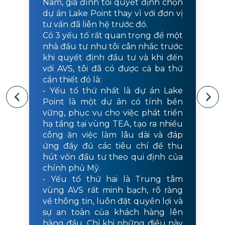
Nam, gia đình tôi quyết định chọn
dự án Lake Point thay vì với đơn vị
tư vấn đã liên hệ trước đó.
Có 3 yếu tố rất quan trọng để một
nhà đầu tư như tôi cân nhắc trước
khi quyết định đầu tư và khi đến
với AVS, tôi đã có được cả ba thứ
cần thiết đó là:
- Yếu tố thứ nhất là dự án Lake
Point là một dự án có tính bền
vững, phục vụ cho việc phát triển
hạ tầng tại vùng TEA, tạo ra nhiều
công ăn việc làm lâu dài và đáp
ứng đầy đủ các tiêu chí để thu
hút vốn đầu tư theo qui định của
chính phủ Mỹ.
- Yếu tố thứ hai là Trung tâm
vùng AVS rất minh bạch, rõ ràng
về thông tin, luôn đặt quyền lợi và
sự an toàn của khách hàng lên
hàng đầu. Chỉ khi những điều này