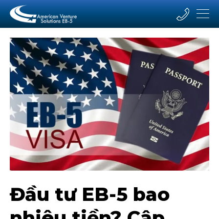
Đầu tư EB-5 bao
nhiêu tiền? Cập