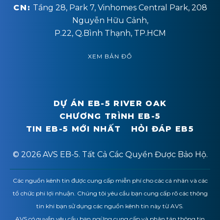
CN:
Tầng 28, Park 7, Vinhomes Central Park, 208
Nguyễn Hữu Cảnh,
P.22, Q.Bình Thạnh, TP.HCM
XEM BẢN ĐỒ
DỰ ÁN EB-5 RIVER OAK
CHƯƠNG TRÌNH EB-5
TIN EB-5 MỚI NHẤT
HỎI ĐÁP EB5
© 2026 AVS EB-5. Tất Cả Các Quyền Được Bảo Hộ.
Các nguồn kênh tin được cung cấp miễn phí cho các cá nhân và các
tổ chức phi lợi nhuận. Chúng tôi yêu cầu bạn cung cấp rõ các thông
tin khi bạn sử dụng các nguồn kênh tin này từ AVS.
AVS có quyền yêu cầu bạn ngừng cung cấp và phân tán thông tin