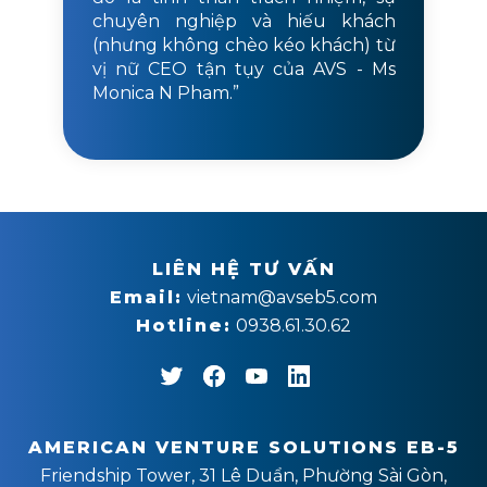
chuyên nghiệp và hiếu khách
(nhưng không chèo kéo khách) từ
vị nữ CEO tận tụy của AVS - Ms
Monica N Pham.”
LIÊN HỆ TƯ VẤN
Email:
vietnam@avseb5.com
Hotline:
0938.61.30.62
AMERICAN VENTURE SOLUTIONS EB-5
Friendship Tower, 31 Lê Duẩn, Phường Sài Gòn,