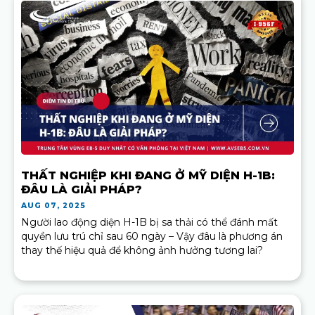
THẤT NGHIỆP KHI ĐANG Ở MỸ DIỆN H-1B:
ĐÂU LÀ GIẢI PHÁP?
AUG 07, 2025
Người lao động diện H-1B bị sa thải có thể đánh mất
quyền lưu trú chỉ sau 60 ngày – Vậy đâu là phương án
thay thế hiệu quả để không ảnh hưởng tương lai?