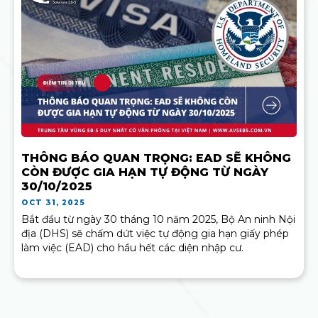
THÔNG BÁO QUAN TRỌNG: EAD SẼ KHÔNG
CÒN ĐƯỢC GIA HẠN TỰ ĐỘNG TỪ NGÀY
30/10/2025
OCT 31, 2025
Bắt đầu từ ngày 30 tháng 10 năm 2025, Bộ An ninh Nội
địa (DHS) sẽ chấm dứt việc tự động gia hạn giấy phép
làm việc (EAD) cho hầu hết các diện nhập cư.