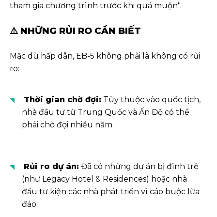
tham gia chương trình trước khi quá muộn"
.
⚠️ NHỮNG RỦI RO CẦN BIẾT
Mặc dù hấp dẫn, EB-5 không phải là không có rủi
ro:
Thời gian chờ đợi:
Tùy thuộc vào quốc tịch,
nhà đầu tư từ Trung Quốc và Ấn Độ có thể
phải chờ đợi nhiều năm
.
Rủi ro dự án:
Đã có những dự án bị đình trệ
(như Legacy Hotel & Residences)
hoặc nhà
đầu tư kiện các nhà phát triển vì cáo buộc lừa
đảo
.