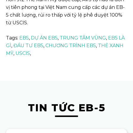
vị tiên phong tại Việt Nam cung cấp các dự án EB-
5 chất lượng, rủi ro thấp với tỷ lệ phê duyệt 100%
từ USCIS.
Tags:
EB5
,
DỰ ÁN EB5
,
TRUNG TÂM VÙNG
,
EB5 LÀ
GÌ
,
ĐẦU TƯ EB5
,
CHƯƠNG TRÌNH EB5
,
THẺ XANH
MỸ
,
USCIS
,
TIN TỨC EB-5