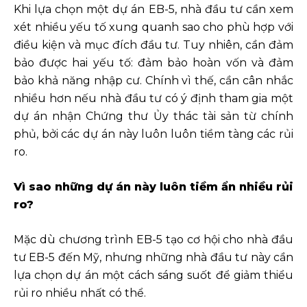
Khi lựa chọn một dự án EB-5, nhà đầu tư cần xem
xét nhiều yếu tố xung quanh sao cho phù hợp với
điều kiện và mục đích đầu tư. Tuy nhiên, cần đảm
bảo được hai yếu tố: đảm bảo hoàn vốn và đảm
bảo khả năng nhập cư. Chính vì thế, cần cân nhắc
nhiều hơn nếu nhà đầu tư có ý định tham gia một
dự án nhận Chứng thư Ủy thác tài sản từ chính
phủ, bởi các dự án này luôn luôn tiềm tàng các rủi
ro.
Vì sao những dự án này luôn tiềm ẩn nhiều rủi
ro?
Mặc dù chương trình EB-5 tạo cơ hội cho nhà đầu
tư EB-5 đến Mỹ, nhưng những nhà đầu tư này cần
lựa chọn dự án một cách sáng suốt để giảm thiểu
rủi ro nhiều nhất có thể.