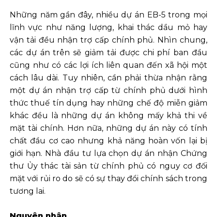
Những năm gần đây, nhiều dự án EB-5 trong mọi
lĩnh vực như năng lượng, khai thác dầu mỏ hay
vận tải đều nhận trợ cấp chính phủ. Nhìn chung,
các dự án trên sẽ giảm tải được chi phí ban đầu
cũng như có các lợi ích liên quan đến xã hội một
cách lâu dài. Tuy nhiên, cần phải thừa nhận rằng
một dự án nhận trợ cấp từ chính phủ dưới hình
thức thuế tín dụng hay những chế độ miễn giảm
khác đều là những dự án không mấy khả thi về
mặt tài chính. Hơn nữa, những dự án này có tính
chất đầu cơ cao nhưng khả năng hoàn vốn lại bị
giới hạn. Nhà đầu tư lựa chọn dự án nhận Chứng
thư Ủy thác tài sản từ chính phủ có nguy cơ đối
mặt với rủi ro do sẽ có sự thay đổi chính sách trong
tương lai.
Nguyên nhân