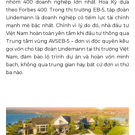
nhóm 400 doanh nghiệp lớn nhất Hoa Kỳ dựa
theo Forbes 400. Trong thị trường EB-5, tập đoàn
Lindemann là doanh nghiệp có tiềm lực tài chính
mạnh mẽ bậc nhất. Chính vì lý do đó, nhà đầu tư
Việt Nam hoàn toàn yên tâm khi đầu tư thông qua
Trung tâm vùng AVSEB-5 – đơn vị độc quyền kêu
gọi vốn cho tập đoàn Lindemann tại thị trường Việt
Nam, đảm bảo lộ trình dự án và hoàn vốn minh
bạch, không qua trung gian hay bất cứ đơn vị thứ
ba nào.