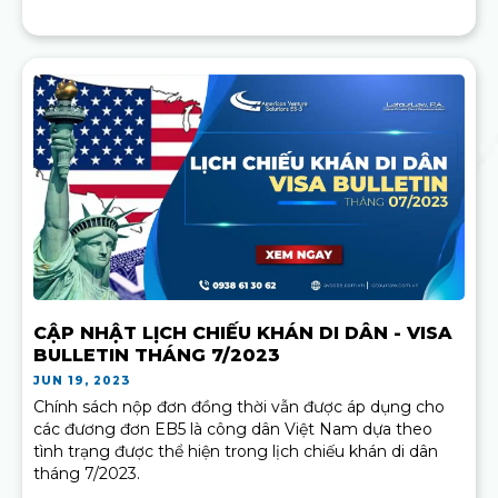
CẬP NHẬT LỊCH CHIẾU KHÁN DI DÂN - VISA
BULLETIN THÁNG 7/2023
JUN 19, 2023
Chính sách nộp đơn đồng thời vẫn được áp dụng cho
các đương đơn EB5 là công dân Việt Nam dựa theo
tình trạng được thể hiện trong lịch chiếu khán di dân
tháng 7/2023.