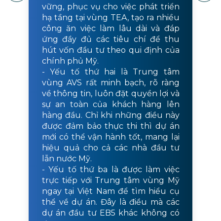
vững, phục vụ cho việc phát triển
hạ tầng tại vùng TEA, tạo ra nhiều
công ăn việc làm lâu dài và đáp
ứng đầy đủ các tiêu chí để thu
hút vốn đầu tư theo qui định của
chính phủ Mỹ.
- Yếu tố thứ hai là Trung tâm
vùng AVS rất minh bạch, rõ ràng
về thông tin, luôn đặt quyền lợi và
sự an toàn của khách hàng lên
hàng đầu. Chỉ khi những điều này
được đảm bảo thực thi thì dự án
mới có thể vận hành tốt, mang lại
hiệu quả cho cả các nhà đầu tư
lẫn nước Mỹ.
- Yếu tố thứ ba là được làm việc
trực tiếp với Trung tâm vùng Mỹ
ngay tại Việt Nam để tìm hiểu cụ
thể về dự án. Đây là điều mà các
dự án đầu tư EB5 khác không có