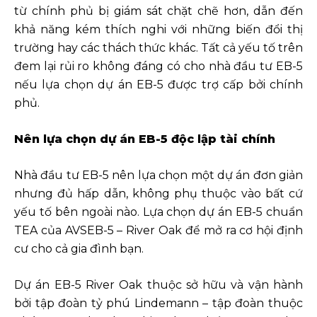
từ chính phủ bị giám sát chặt chẽ hơn, dẫn đến
khả năng kém thích nghi với những biến đổi thị
trường hay các thách thức khác. Tất cả yếu tố trên
đem lại rủi ro không đáng có cho nhà đầu tư EB-5
nếu lựa chọn dự án EB-5 được trợ cấp bởi chính
phủ.
Nên lựa chọn dự án EB-5 độc lập tài chính
Nhà đầu tư EB-5 nên lựa chọn một dự án đơn giản
nhưng đủ hấp dẫn, không phụ thuộc vào bất cứ
yếu tố bên ngoài nào. Lựa chọn dự án EB-5 chuẩn
TEA của AVSEB-5 – River Oak để mở ra cơ hội định
cư cho cả gia đình bạn.
Dự án EB-5 River Oak thuộc sở hữu và vận hành
bởi tập đoàn tỷ phú Lindemann – tập đoàn thuộc