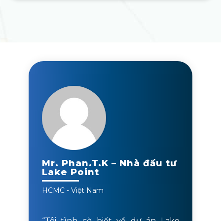
Mr. Phan.T.K – Nhà đầu tư
Lake Point
HCMC - Việt Nam
“Tôi tình cờ biết về dự án Lake