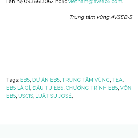
liên hệ 0938613062 hoặc
vietnam@avseb5.com
.
Trung tâm vùng AVSEB-5
Tags:
EB5
,
DỰ ÁN EB5
,
TRUNG TÂM VÙNG
,
TEA
,
EB5 LÀ GÌ
,
ĐẦU TƯ EB5
,
CHƯƠNG TRÌNH EB5
,
VỐN
EB5
,
USCIS
,
LUẬT SƯ JOSÉ
,