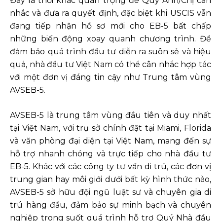
Đây là thời khắc quan trọng để Quý Anh/Chị cân
nhắc và đưa ra quyết định, đặc biệt khi USCIS vẫn
đang tiếp nhận hồ sơ mới cho EB-5 bất chấp
những biến động xoay quanh chương trình. Để
đảm bảo quá trình đầu tư diễn ra suôn sẻ và hiệu
quả, nhà đầu tư Việt Nam có thể cân nhắc hợp tác
với một đơn vị đáng tin cậy như Trung tâm vùng
AVSEB-5.
AVSEB-5 là trung tâm vùng đầu tiên và duy nhất
tại Việt Nam, với trụ sở chính đặt tại Miami, Florida
và văn phòng đại diện tại Việt Nam, mang đến sự
hỗ trợ nhanh chóng và trực tiếp cho nhà đầu tư
EB-5. Khác với các công ty tư vấn di trú, các đơn vị
trung gian hay môi giới dưới bất kỳ hình thức nào,
AVSEB-5 sở hữu đội ngũ luật sư và chuyên gia di
trú hàng đầu, đảm bảo sự minh bạch và chuyên
nghiệp trong suốt quá trình hỗ trợ Quý Nhà đầu