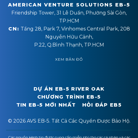
AMERICAN VENTURE SOLUTIONS EB-5
Friendship Tower, 31 Lê Duẩn, Phường Sài Gòn,
TP.HCM
CN:
Tầng 28, Park 7, Vinhomes Central Park, 208
Nguyễn Hữu Cảnh,
P.22, Q.Bình Thạnh, TP.HCM
XEM BẢN ĐỒ
DỰ ÁN EB-5 RIVER OAK
CHƯƠNG TRÌNH EB-5
TIN EB-5 MỚI NHẤT
HỎI ĐÁP EB5
© 2026 AVS EB-5. Tất Cả Các Quyền Được Bảo Hộ.
Các nguồn kênh tin được cung cấp miễn phí cho các cá nhân và các