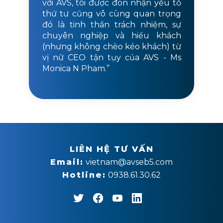
với AVS, tôi được đón nhận yếu tố
thứ tư cũng vô cùng quan trọng
đó là tinh thần trách nhiệm, sự
chuyên nghiệp và hiếu khách
(nhưng không chèo kéo khách) từ
vị nữ CEO tận tụy của AVS - Ms
Monica N Pham.”
LIÊN HỆ TƯ VẤN
Email:
vietnam@avseb5.com
Hotline:
0938.61.30.62