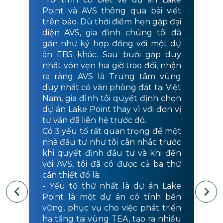
Point và AVS thông qua bài viết
trên báo. Dù thời điểm hẹn gặp đại
diện AVS, gia đình chúng tôi đã
gần như ký hợp đồng với một dự
án EB5 khác. Sau buổi gặp duy
nhất vỏn vẹn hai giờ trao đổi, nhận
ra rằng AVS là Trung tâm vùng
duy nhất có văn phòng đặt tại Việt
Nam, gia đình tôi quyết định chọn
dự án Lake Point thay vì với đơn vị
tư vấn đã liên hệ trước đó.
Có 3 yếu tố rất quan trọng để một
nhà đầu tư như tôi cân nhắc trước
khi quyết định đầu tư và khi đến
với AVS, tôi đã có được cả ba thứ
cần thiết đó là:
- Yếu tố thứ nhất là dự án Lake
Point là một dự án có tính bền
vững, phục vụ cho việc phát triển
hạ tầng tại vùng TEA, tạo ra nhiều