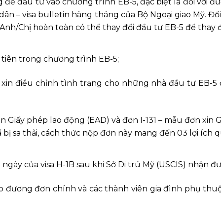
g để đầu tư vào chương trình EB-5, đặc biệt là đối với 
i dân – visa bulletin hàng tháng của Bộ Ngoại giao Mỹ. Đố
nh/Chị hoàn toàn có thể thay đổi đầu tư EB-5 để thay đ
tiên trong chương trình EB-5;
xin điều chỉnh tình trạng cho những nhà đầu tư EB-5 
n Giấy phép lao động (EAD) và đơn I-131 – mẫu đơn xin 
 bị sa thải, cách thức nộp đơn này mang đến 03 lợi ích 
ngày của visa H-1B sau khi Sở Di trú Mỹ (USCIS) nhận 
o đương đơn chính và các thành viên gia đình phụ thuộ