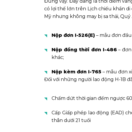
Đúng vậy. Đây đang là thời điểm vàn
có lợi thế lớn trên Lịch chiếu khán d
Mỹ nhưng không may bị sa thải, Quý A
Nộp đơn I-526(E)
– mẫu đơn đầu 
Nộp đồng thời đơn I-486
– đơn 
khác;
Nộp kèm đơn I-765
– mẫu đơn xi
Đối với những người lao động H-1B đã
Chấm dứt thời gian đếm ngược 60 
Cấp Giấp phép lao động (EAD) ch
thân dưới 21 tuổi