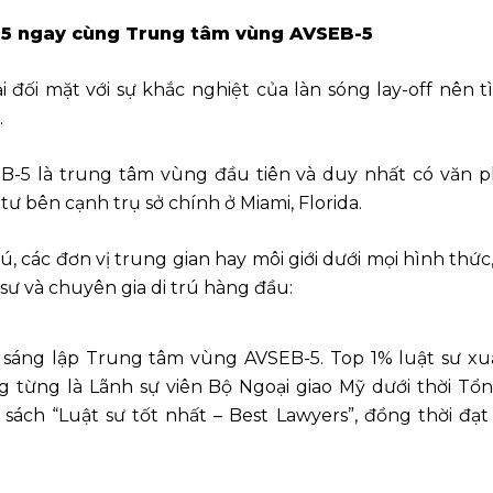
B-5 ngay cùng Trung tâm vùng AVSEB-5
i đối mặt với sự khắc nghiệt của làn sóng lay-off nê
.
B-5 là trung tâm vùng đầu tiên và duy nhất có văn ph
ư bên cạnh trụ sở chính ở Miami, Florida.
trú, các đơn vị trung gian hay môi giới dưới mọi hình th
 sư và chuyên gia di trú hàng đầu:
ch sáng lập Trung tâm vùng AVSEB-5. Top 1% luật sư xu
ng từng là Lãnh sự viên Bộ Ngoại giao Mỹ dưới thời T
sách “Luật sư tốt nhất – Best Lawyers”, đồng thời đạ