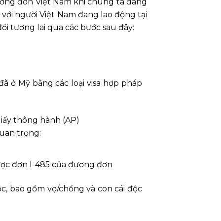
đương đơn Việt Nam khi chúng ta đang
i với người Việt Nam đang lao động tại
ổi tương lai qua các bước sau đây:
đã ở Mỹ bằng các loại visa hợp pháp
Giấy thông hành (AP)
quan trọng:
được đơn I-485 của đương đơn
c, bao gồm vợ/chồng và con cái độc