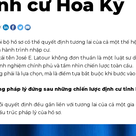
ịnh cư Hoa Kỳ
ẻ:
i bộ hồ sơ có thể quyết định tương lai của cả một thế h
a hành trình nhập cư.
ái tên José E. Latour không đơn thuần là một luật sư d
kinh nghiệm chính phủ và tầm nhìn chiến lược toàn cầu.
ng phải là lựa chọn, mà là điểm tựa bắt buộc khi bước v
ng pháp lý đứng sau những chiến lược định cư tinh
mỗi quyết định đều gắn liền với tương lai của cả một gi
ấu trúc pháp lý của hồ sơ.