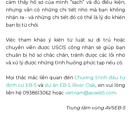
cảm thấy hồ sơ của mình “sạch” và đủ điều kiện,
nhưng vẫn có những chi tiết nhỏ mà bạn không
nhận ra - và những chi tiết đó có thể là lý do khiến
bạn bị từ chối.
Việc tham khảo ý kiến từ luật sư di trú hoặc
chuyên viên được USCIS công nhận sẽ giúp bạn
chuẩn bị hồ sơ chắc chắn, tránh được các lỗi nhỏ
và xử lý được những tình huống phức tạp nếu có.
Mọi thắc mắc liên quan đến
Chương trình đầu tư
định cư EB-5
và
dự án EB-5 River Oak
, xin vui lòng
liên hệ 0938613062 hoặc
vietnam@avseb5.com
.
Trung tâm vùng AVSEB-5