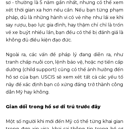
sơ - thường là 5 năm gần nhất, nhưng có thể xem
xét thời gian xa hơn nếu cần. Nếu bạn từng phạm
pháp, dù là những hành vi có vẻ nhẹ như lái xe khi
say rượu, bạo lực gia đình, hay thậm chí chỉ là trốn
vé xe buýt nhiều lần, bạn đều có thể bị đánh giá là
không đủ điều kiện đạo đức.
Ngoài ra, các vấn đề pháp lý đang diễn ra, như
tranh chấp nuôi con, lệnh bảo vệ, hoặc nợ tiền cấp
dưỡng (child support) cũng có thể ảnh hưởng đến
hồ sơ của bạn. USCIS sẽ xem xét tất cả các yếu tố
này để xác định bạn có xứng đáng trở thành công
dân Mỹ hay không.
Gian dối trong hồ sơ di trú trước đây
Một số người khi mới đến Mỹ có thể từng khai gian
trong đơn xin visa, khai sai thông tin trong hồ sơ