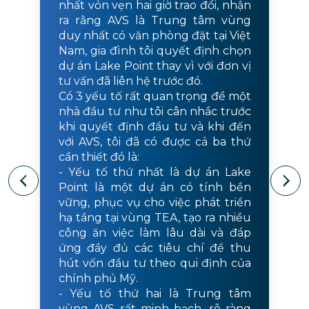
nhất vỏn vẹn hai giờ trao đổi, nhận
ra rằng AVS là Trung tâm vùng
duy nhất có văn phòng đặt tại Việt
Nam, gia đình tôi quyết định chọn
dự án Lake Point thay vì với đơn vị
tư vấn đã liên hệ trước đó.
Có 3 yếu tố rất quan trọng để một
nhà đầu tư như tôi cân nhắc trước
khi quyết định đầu tư và khi đến
với AVS, tôi đã có được cả ba thứ
cần thiết đó là:
- Yếu tố thứ nhất là dự án Lake
Point là một dự án có tính bền
vững, phục vụ cho việc phát triển
hạ tầng tại vùng TEA, tạo ra nhiều
công ăn việc làm lâu dài và đáp
ứng đầy đủ các tiêu chí để thu
hút vốn đầu tư theo qui định của
chính phủ Mỹ.
- Yếu tố thứ hai là Trung tâm
vùng AVS rất minh bạch, rõ ràng