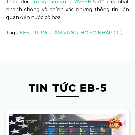
Theo dõi
Trung tâm vùng AVSEB-5
để cập nhật
nhanh chóng và chính xác những thông tin liên
quan đến nước cờ hoa
Tags:
EB5
,
TRUNG TÂM VÙNG
,
HỒ SƠ NHẬP CƯ
,
TIN TỨC EB-5