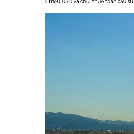
5 triệu USD và chịu thuế toàn cầu suố