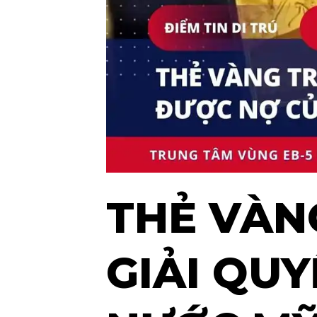
THẺ VÀN
GIẢI QU