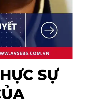
THỰC SỰ
CỦA