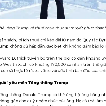
hẻ vàng Trump về thuế chưa thực sự thuyết phục doan
gân sách, lợi ích thuế chỉ kéo dài 10 năm do Quy tắc Byr
ump không đủ hấp dẫn, đặc biệt khi không đảm bảo lợi í
ard Lutnick tuyên bố trên thế giới có đến khoảng 37 t
Wealth X, chỉ có khoảng 170,000 cá nhân trên thế giới c
, con số thực tế rất xa vời so với ước tính ban đầu của 
người yêu mến Tổng thống Trump
 Tổng thống Donald Trump có thể ủng hộ ông bằng nh
óng góp cho quỹ nhậm chức của ông. Họ có thể làm nh