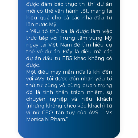
được đảm bảo thực thi thì dự án
mới có thể vận hành tốt, mang lại
hiệu quả cho cả các nhà đầu tư
lẫn nước Mỹ.
- Yếu tố thứ ba là được làm việc
trực tiếp với Trung tâm vùng Mỹ
ngay tại Việt Nam để tìm hiểu cụ
thể về dự án. Đây là điều mà các
dự án đầu tư EB5 khác không có
được.
Một điều may mắn nữa là khi đến
với AVS, tôi được đón nhận yếu tố
thứ tư cũng vô cùng quan trọng
đó là tinh thần trách nhiệm, sự
chuyên nghiệp và hiếu khách
(nhưng không chèo kéo khách) từ
vị nữ CEO tận tụy của AVS - Ms
Monica N Pham.”