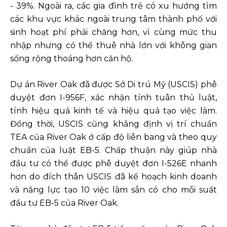
- 39%. Ngoài ra, các gia đình trẻ có xu hướng tìm
các khu vực khác ngoài trung tâm thành phố với
sinh hoạt phí phải chăng hơn, vì cùng mức thu
nhập nhưng có thể thuê nhà lớn với không gian
sống rộng thoáng hơn căn hộ.
Dự án River Oak đã được Sở Di trú Mỹ (USCIS) phê
duyệt đơn I-956F, xác nhận tính tuân thủ luật,
tính hiệu quả kinh tế và hiệu quả tạo việc làm.
Đồng thời, USCIS cũng khẳng định vị trí chuẩn
TEA của River Oak ở cấp độ liên bang và theo quy
chuẩn của luật EB-5. Chấp thuận này giúp nhà
đầu tư có thể được phê duyệt đơn I-526E nhanh
hơn do đích thân USCIS đã kế hoạch kinh doanh
và năng lực tạo 10 việc làm sẵn có cho mỗi suất
đầu tư EB-5 của River Oak.