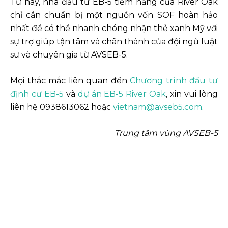
Từ nay, nhà đầu tư EB-5 tiềm năng của River Oak
chỉ cần chuẩn bị một nguồn vốn SOF hoàn hảo
nhất để có thể nhanh chóng nhận thẻ xanh Mỹ với
sự trợ giúp tận tâm và chân thành của đội ngũ luật
sư và chuyên gia từ AVSEB-5.
Mọi thắc mắc liên quan đến
Chương trình đầu tư
định cư EB-5
và
dự án EB-5 River Oak
, xin vui lòng
liên hệ 0938613062 hoặc
vietnam@avseb5.com
.
Trung tâm vùng AVSEB-5