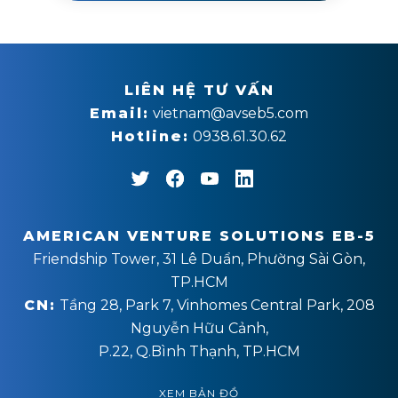
LIÊN HỆ TƯ VẤN
Email:
vietnam@avseb5.com
Hotline:
0938.61.30.62
AMERICAN VENTURE SOLUTIONS EB-5
Friendship Tower, 31 Lê Duẩn, Phường Sài Gòn,
TP.HCM
CN:
Tầng 28, Park 7, Vinhomes Central Park, 208
Nguyễn Hữu Cảnh,
P.22, Q.Bình Thạnh, TP.HCM
XEM BẢN ĐỒ