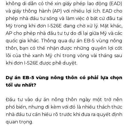
không di dân có thể xin giấy phép lao động (EAD)
và giấy thông hành (AP) với nhiều lợi ích. EAD cho
phép nhà đầu tư sống và làm việc ở bất cứ đâu tại
Mỹ trong khi đơn I-526E đang chờ xử lý. Mặt khác,
AP cho phép nhà đầu tư tự do đi lại giữa Mỹ và các
quốc gia khác. Thông qua dự án EB-5 vùng nông
thôn, bạn có thể nhận được những quyền lợi cốt
lõi của thẻ xanh Mỹ chỉ trong vòng vài tháng sau
khi đơn I-526E được phê duyệt.
Dự án EB-5 vùng nông thôn có phải lựa chọn
tối ưu nhất?
Đầu tư vào dự án nông thôn ngày một trở nên
phổ biến, nhưng đi kèm với đó là nhiều thách thức
nhà đầu tư cần hiểu rõ trước khi đưa ra quyết định
quan trọng.