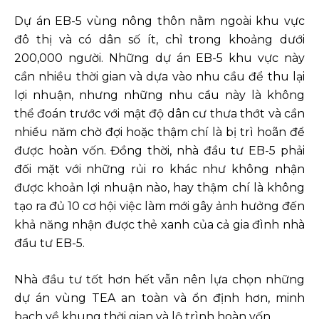
Dự án EB-5 vùng nông thôn nằm ngoài khu vực
đô thị và có dân số ít, chỉ trong khoảng dưới
200,000 người. Những dự án EB-5 khu vực này
cần nhiều thời gian và dựa vào nhu cầu để thu lại
lợi nhuận, nhưng những nhu cầu này là không
thể đoán trước với mật độ dân cư thưa thớt và cần
nhiều năm chờ đợi hoặc thậm chí là bị trì hoãn để
được hoàn vốn. Đồng thời, nhà đầu tư EB-5 phải
đối mặt với những rủi ro khác như không nhận
được khoản lợi nhuận nào, hay thậm chí là không
tạo ra đủ 10 cơ hội việc làm mới gây ảnh hưởng đến
khả năng nhận được thẻ xanh của cả gia đình nhà
đầu tư EB-5.
Nhà đầu tư tốt hơn hết vẫn nên lựa chọn những
dự án vùng TEA an toàn và ổn định hơn, minh
bạch về khung thời gian và lộ trình hoàn vốn.