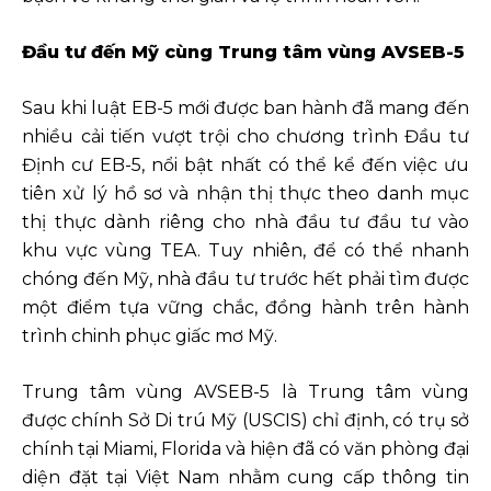
Đầu tư đến Mỹ cùng Trung tâm vùng AVSEB-5
Sau khi luật EB-5 mới được ban hành đã mang đến
nhiều cải tiến vượt trội cho chương trình Đầu tư
Định cư EB-5, nổi bật nhất có thể kể đến việc ưu
tiên xử lý hồ sơ và nhận thị thực theo danh mục
thị thực dành riêng cho nhà đầu tư đầu tư vào
khu vực vùng TEA. Tuy nhiên, để có thể nhanh
chóng đến Mỹ, nhà đầu tư trước hết phải tìm được
một điểm tựa vững chắc, đồng hành trên hành
trình chinh phục giấc mơ Mỹ.
Trung tâm vùng AVSEB-5 là Trung tâm vùng
được chính Sở Di trú Mỹ (USCIS) chỉ định, có trụ sở
chính tại Miami, Florida và hiện đã có văn phòng đại
diện đặt tại Việt Nam nhằm cung cấp thông tin