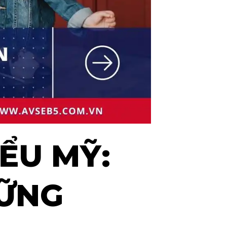
ỂU MỸ:
HỮNG