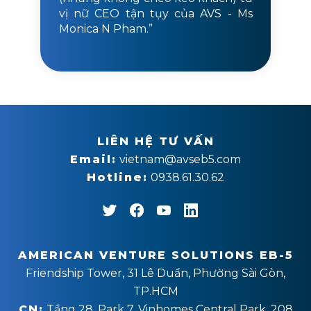
vị nữ CEO tận tụy của AVS - Ms
Monica N Pham.”
LIÊN HỆ TƯ VẤN
Email:
vietnam@avseb5.com
Hotline:
0938.61.30.62
AMERICAN VENTURE SOLUTIONS EB-5
Friendship Tower, 31 Lê Duẩn, Phường Sài Gòn,
TP.HCM
CN:
Tầng 28, Park 7, Vinhomes Central Park, 208