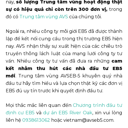
nay,
số lượng Trung tâm vùng hoạt động thật
sự có hiệu quả chỉ còn trên 300 đơn vị,
trong
đó có
Trung tâm vùng AVS
của chúng tôi.
Ngoài ra, nhiều công ty môi giới EB5 đã được thành
lập để kết nối cung cầu trong thị trường EB5 hiện
nay. AVS nhận thấy sự xuất hiện của các chiêu trò
truyền thông lách luật của mạng lưới công ty tư
vấn. Nhiều công ty tư vấn đã đưa ra những
cam
kết nhằm thu hút các nhà đầu tư EB5
mới
. Trung tâm vùng AVSEB-5 khuyên quý nhà
đầu tư hãy tìm hiểu và lựa chọn thật kỹ các đơn vị
EB5 đủ uy tín trước khi quyết định đầu tư.
Mọi thắc mắc liên quan đến
Chương trình đầu tư
định cư EB5
và
dự án EB5 River Oak
, xin vui lòng
liên hệ
0938613062
hoặc vietnam@avseb5.com.