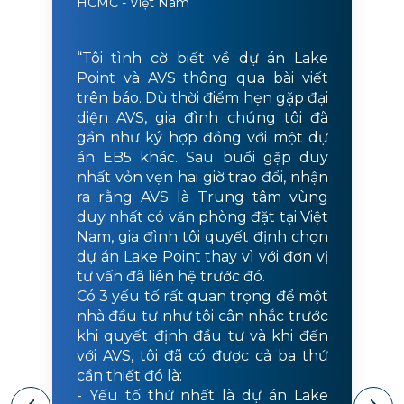
HCMC - Việt Nam
“Tôi tình cờ biết về dự án Lake
Point và AVS thông qua bài viết
trên báo. Dù thời điểm hẹn gặp đại
diện AVS, gia đình chúng tôi đã
gần như ký hợp đồng với một dự
án EB5 khác. Sau buổi gặp duy
nhất vỏn vẹn hai giờ trao đổi, nhận
ra rằng AVS là Trung tâm vùng
duy nhất có văn phòng đặt tại Việt
Nam, gia đình tôi quyết định chọn
dự án Lake Point thay vì với đơn vị
tư vấn đã liên hệ trước đó.
Có 3 yếu tố rất quan trọng để một
nhà đầu tư như tôi cân nhắc trước
khi quyết định đầu tư và khi đến
với AVS, tôi đã có được cả ba thứ
cần thiết đó là:
- Yếu tố thứ nhất là dự án Lake