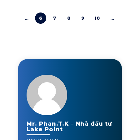
...
6
7
8
9
10
...
Mr. Phan.T.K – Nhà đầu tư
Lake Point