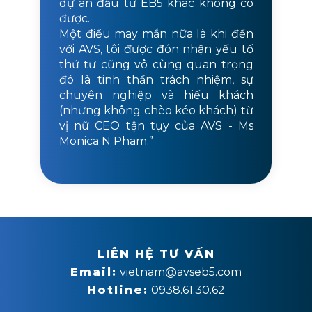
dự án đầu tư EB5 khác không có
được.
Một điều may mắn nữa là khi đến
với AVS, tôi được đón nhận yếu tố
thứ tư cũng vô cùng quan trọng
đó là tinh thần trách nhiệm, sự
chuyên nghiệp và hiếu khách
(nhưng không chèo kéo khách) từ
vị nữ CEO tận tụy của AVS - Ms
Monica N Pham.”
LIÊN HỆ TƯ VẤN
Email:
vietnam@avseb5.com
Hotline:
0938.61.30.62