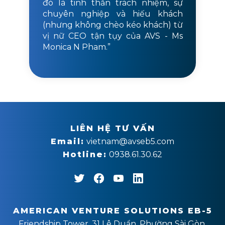
đó là tinh thần trách nhiệm, sự
chuyên nghiệp và hiếu khách
(nhưng không chèo kéo khách) từ
vị nữ CEO tận tụy của AVS - Ms
Monica N Pham.”
LIÊN HỆ TƯ VẤN
Email:
vietnam@avseb5.com
Hotline:
0938.61.30.62
AMERICAN VENTURE SOLUTIONS EB-5
Friendship Tower, 31 Lê Duẩn, Phường Sài Gòn,