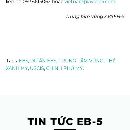
liên hệ 0938613062 hoặc
vietnam@avseb5.com
.
Trung tâm vùng AVSEB-5
Tags:
EB5
,
DỰ ÁN EB5
,
TRUNG TÂM VÙNG
,
THẺ
XANH MỸ
,
USCIS
,
CHÍNH PHỦ MỸ
,
TIN TỨC EB-5