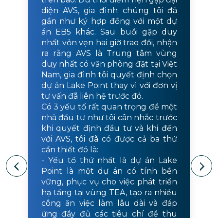
diện AVS, gia đình chúng tôi đã
gần như ký hợp đồng với một dự
án EB5 khác. Sau buổi gặp duy
nhất vỏn vẹn hai giờ trao đổi, nhận
ra rằng AVS là Trung tâm vùng
duy nhất có văn phòng đặt tại Việt
Nam, gia đình tôi quyết định chọn
dự án Lake Point thay vì với đơn vị
tư vấn đã liên hệ trước đó.
Có 3 yếu tố rất quan trọng để một
nhà đầu tư như tôi cân nhắc trước
khi quyết định đầu tư và khi đến
với AVS, tôi đã có được cả ba thứ
cần thiết đó là:
- Yếu tố thứ nhất là dự án Lake
Point là một dự án có tính bền
vững, phục vụ cho việc phát triển
hạ tầng tại vùng TEA, tạo ra nhiều
công ăn việc làm lâu dài và đáp
ứng đầy đủ các tiêu chí để thu