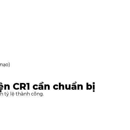
 mạo)
ện CR1 cần chuẩn bị
h tỷ lệ thành công.