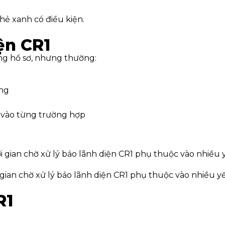
hẻ xanh có điều kiện.
iện CR1
ừng hồ sơ, nhưng thường:
áng
 vào từng trường hợp
 gian chờ xử lý bảo lãnh diện CR1 phụ thuộc vào nhiều y
R1