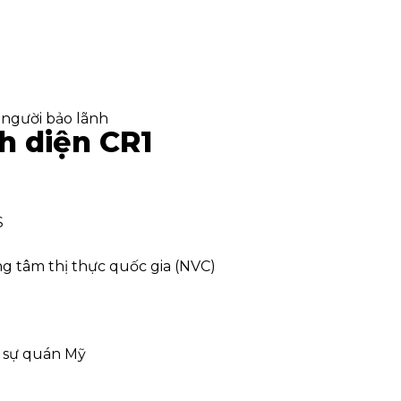
 người bảo lãnh
h diện CR1
S
 tâm thị thực quốc gia (NVC)
h sự quán Mỹ