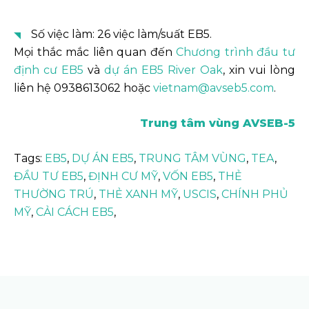
Số việc làm: 26 việc làm/suất EB5.
Mọi thắc mắc liên quan đến
Chương trình đầu tư
định cư EB5
và
dự án EB5 River Oak
, xin vui lòng
liên hệ 0938613062 hoặc
vietnam@avseb5.com
.
Trung tâm vùng AVSEB-5
Tags:
EB5
,
DỰ ÁN EB5
,
TRUNG TÂM VÙNG
,
TEA
,
ĐẦU TƯ EB5
,
ĐỊNH CƯ MỸ
,
VỐN EB5
,
THẺ
THƯỜNG TRÚ
,
THẺ XANH MỸ
,
USCIS
,
CHÍNH PHỦ
MỸ
,
CẢI CÁCH EB5
,