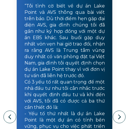
“Tôi tình cờ biết về dự án Lake
Point và AVS thông qua bài viết
trên báo. Dù thời điểm hẹn gặp đại
diện AVS, gia đình chúng tôi đã
gần như ký hợp đồng với một dự
án EB5 khác. Sau buổi gặp duy
nhất vỏn vẹn hai giờ trao đổi, nhận
ra rằng AVS là Trung tâm vùng
duy nhất có văn phòng đặt tại Việt
Nam, gia đình tôi quyết định chọn
dự án Lake Point thay vì với đơn vị
tư vấn đã liên hệ trước đó.
Có 3 yếu tố rất quan trọng để một
nhà đầu tư như tôi cân nhắc trước
khi quyết định đầu tư và khi đến
với AVS, tôi đã có được cả ba thứ
cần thiết đó là:
- Yếu tố thứ nhất là dự án Lake
Point là một dự án có tính bền
vững, phục vụ cho việc phát triển