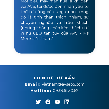
Một điều may mắn nữa là khi đến
với AVS, tôi được đón nhận yếu tố
thứ tư cũng vô cùng quan trọng
đó là tinh thần trách nhiệm, sự
chuyên nghiệp và hiếu khách
(nhưng không chèo kéo khách) từ
vị nữ CEO tận tụy của AVS - Ms
Monica N Pham.”
LIÊN HỆ TƯ VẤN
Email:
vietnam@avseb5.com
Hotline:
0938.61.30.62