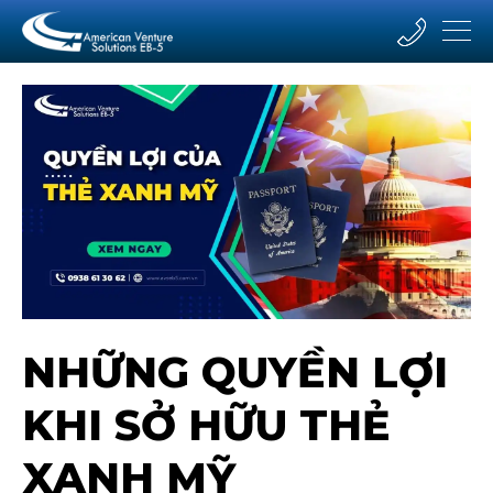
NHỮNG QUYỀN LỢI
KHI SỞ HỮU THẺ
XANH MỸ