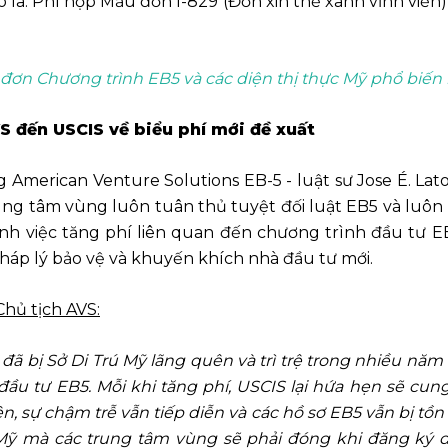
Đô la. Phí nộp Mẫu đơn I-829 (Đơn xin thẻ xanh vĩnh viễn) 
đơn Chương trình EB5 và các diện thị thực Mỹ phổ biến 
 đến USCIS về biểu phí mới đề xuất
American Venture Solutions EB-5 - luật sư Jose É. Lato
trung tâm vùng luôn tuân thủ tuyệt đối luật EB5 và luô
ạnh việc tăng phí liên quan đến chương trình đầu tư E
 pháp lý bảo vệ và khuyến khích nhà đầu tư mới.
hủ tịch AVS:
 đã bị Sở Di Trú Mỹ lãng quên và trì trệ trong nhiều năm
 đầu tư EB5. Mỗi khi tăng phí, USCIS lại hứa hẹn sẽ cun
, sự chậm trễ vẫn tiếp diễn và các hồ sơ EB5 vẫn bị tồn
a Mỹ mà các trung tâm vùng sẽ phải đóng khi đăng ký 