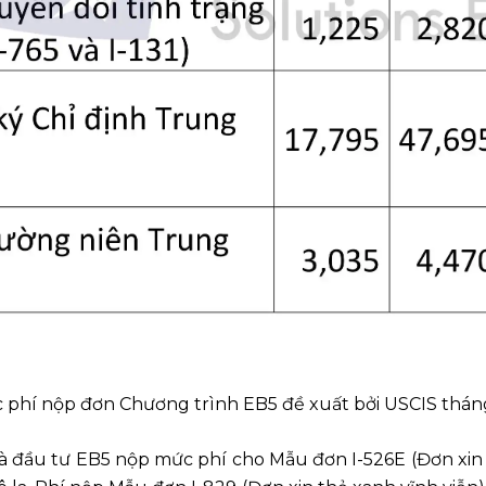
 phí nộp đơn Chương trình EB5 đề xuất bởi USCIS tháng
 đầu tư EB5 nộp mức phí cho Mẫu đơn I-526E (Đơn xin th