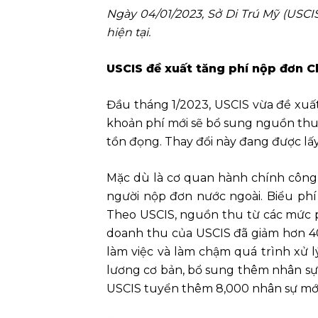
Ngày 04/01/2023, Sở Di Trú Mỹ (USCIS
hiện tại.
​USCIS đề xuất tăng phí nộp đơn 
Đầu tháng 1/2023, USCIS vừa đề xuấ
khoản phí mới sẽ bổ sung nguồn thu để
tồn đọng. Thay đổi này đang được lấ
Mặc dù là cơ quan hành chính công 
người nộp đơn nước ngoài. Biểu phí
Theo USCIS, nguồn thu từ các mức ph
doanh thu của USCIS đã giảm hơn 40
làm việc và làm chậm quá trình xử l
lương cơ bản, bổ sung thêm nhân sự 
USCIS tuyển thêm 8,000 nhân sự mới 