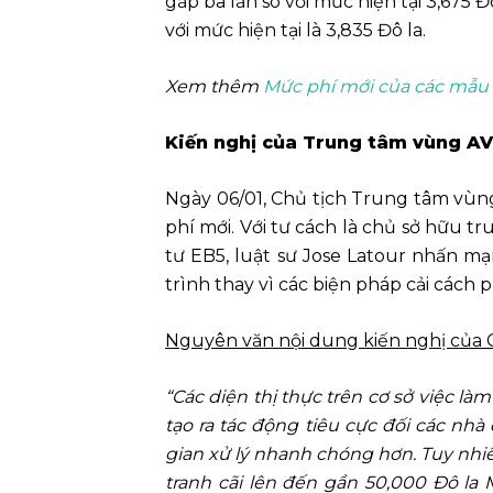
gấp ba lần so với mức hiện tại 3,675 
với mức hiện tại là 3,835 Đô la.
Xem thêm
Mức phí mới của các mẫu 
Kiến nghị của Trung tâm vùng AVS
Ngày 06/01, Chủ tịch Trung tâm vùng 
phí mới. Với tư cách là chủ sở hữu 
tư EB5, luật sư Jose Latour nhấn m
trình thay vì các biện pháp cải cách
Nguyên văn nội dung kiến nghị của C
“Các diện thị
thực
trên
cơ sở
việc làm
tạo ra tác động tiêu cực đối các nhà
gian xử lý nhanh chóng hơn. Tuy nhiên
tranh cãi lên đến gần 50,000 Đô l