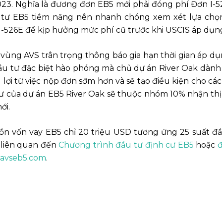
23. Nghĩa là đương đơn EB5 mới phải đóng phí Đơn I-526
u tư EB5 tiềm năng nên nhanh chóng xem xét lựa ch
I-526E để kịp hưởng mức phí cũ trước khi USCIS áp dụng
âm vùng AVS trân trọng thông báo gia hạn thời gian áp 
đầu tư đặc biệt hào phóng mà chủ dự án River Oak dàn
lợi từ việc nộp đơn sớm hơn và sẽ tạo điều kiện cho các
u tư của dự án EB5 River Oak sẽ thuộc nhóm 10% nhận t
ới.
 vốn vay EB5 chỉ 20 triệu USD tương ứng 25 suất đầ
 liên quan đến
Chương trình đầu tư định cư EB5
hoặc
đ
avseb5.com
.