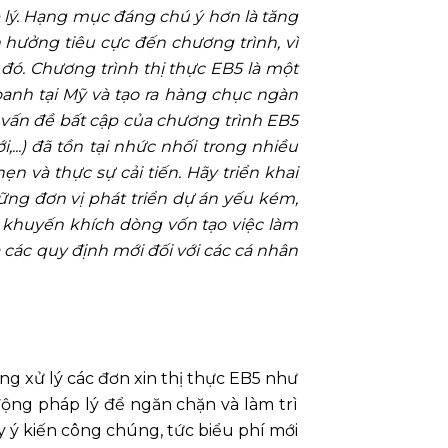
lý. Hạn
g mục đáng chú ý hơn là
tăng
 hưởng tiêu cực đến chương trình, vì
ó. Chương trình thị thực EB5 là một
anh tại Mỹ và tạo ra hàng chục ngàn
 vấn đề bất cập của chương trình EB5
,...) đã tồn tại nhức nhối trong nhiều
 và thực sự cải tiến. Hãy triển khai
ng đơn vị phát triển dự
án
yếu kém,
à khuyến khích dòng vốn tạo việc làm
a các quy định mới đối với các cá nhân
ợng xử lý các đơn xin thị thực EB5 như
ộng pháp lý để ngăn chặn và làm trì
y ý kiến công chúng, tức biểu phí mới