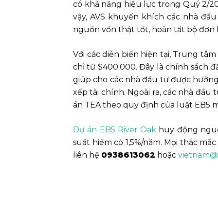
có khả năng hiệu lực trong Quý 2/20
vậy, AVS khuyến khích các nhà đầ
nguồn vốn thật tốt, hoàn tất bộ đơn 
Với các diễn biến hiện tại, Trung t
chỉ từ $400.000. Đây là chính sách 
giúp cho các nhà đầu tư được hưởng 
xếp tài chính. Ngoài ra, các nhà đầ
án TEA theo quy định của luật EB5 m
Dự án EB5 River Oak
huy động nguồn
suất hiếm có 1,5%/năm. Mọi thắc mắc
liên hệ
0938613062
hoặc
vietnam@