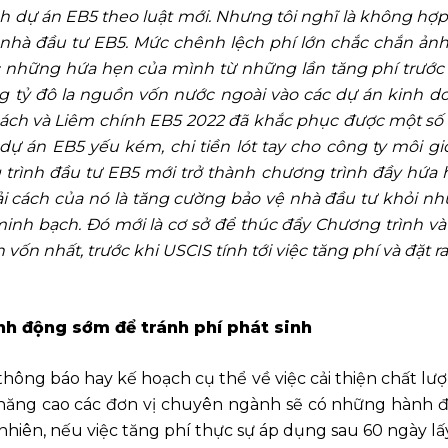
 dự án EB5 theo luật mới. Nhưng tôi nghĩ là không hợp 
 nhà đầu tư EB5
.
Mức
chênh lệch phí lớn
chắc chắn ảnh
 những hứa hẹn của mình từ những lần tăng phí trước đ
g tỷ đô la nguồn vốn nước ngoài vào các dự án kinh do
 cách và Liêm chính EB5 2022 đã khắc phục được một số
ự án EB5 yếu kém, chi tiền lót tay cho công ty môi giới
ình đầu tư EB5 mới trở thành chương trình đầy hứa hẹn
 cách của nó là tăng cường bảo vệ nhà đầu tư khỏi nhữ
inh bạch. Đó mới là cơ sở để thúc đẩy Chương trình v
 vốn nhất, trước khi USCIS tính tới việc tăng phí và đặt r
nh động sớm để tránh phí phát sinh
thông báo hay kế hoạch cụ thể về việc cải thiện chất lư
năng cao các đơn vị chuyên ngành sẽ có những hành đ
nhiên, nếu việc tăng phí thực sự áp dụng sau 60 ngày lấ