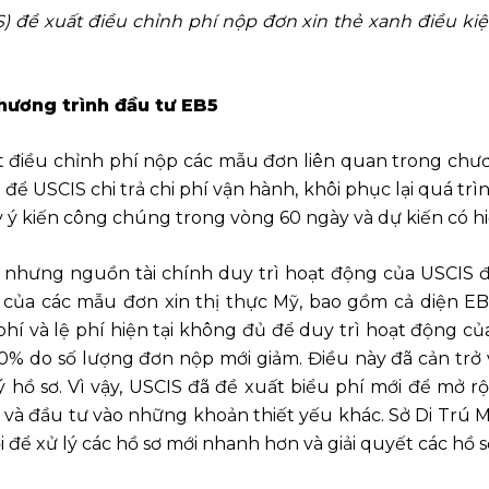
) đề xuất điều chỉnh phí nộp đơn xin thẻ xanh điều kiệ
Chương trình đầu tư EB5
t điều chỉnh phí nộp các mẫu đơn liên quan trong chươ
 USCIS chi trả chi phí vận hành, khôi phục lại quá trình
y ý kiến công chúng trong vòng 60 ngày và dự kiến có h
nhưng nguồn tài chính duy trì hoạt động của USCIS đế
 của các mẫu đơn xin thị thực Mỹ, bao gồm cả diện EB5
í và lệ phí hiện tại không đủ để duy trì hoạt động của
% do số lượng đơn nộp mới giảm. Điều này đã cản trở v
ý hồ sơ. Vì vậy, USCIS đã đề xuất biểu phí mới để mở 
và đầu tư vào những khoản thiết yếu khác. Sở Di Trú 
để xử lý các hồ sơ mới nhanh hơn và giải quyết các hồ 