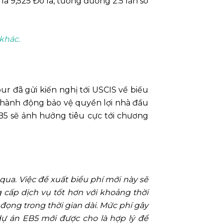
là 9,525 Đô la, tương đương 2.5 lần so
khác.
ur đã gửi kiến nghị tới USCIS về biểu
n hành động bảo vệ quyền lợi nhà đầu
B5 sẽ ảnh hưởng tiêu cực tới chương
 qua. Việc đề xuất biểu phí mới này sẽ
g cấp dịch vụ tốt hơn với khoảng thời
 đọng trong thời gian dài. Mức phí gây
dự án EB5 mới
được cho là hợp lý để