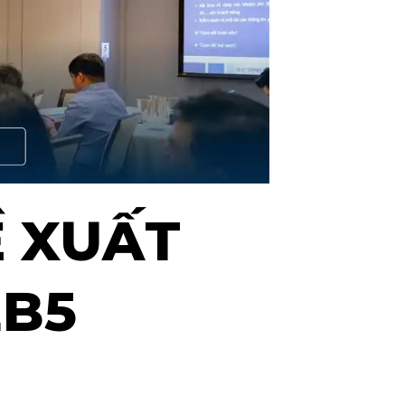
Ề XUẤT
EB5