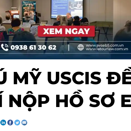
Ú MỸ USCIS Đ
Í NỘP HỒ SƠ 
: