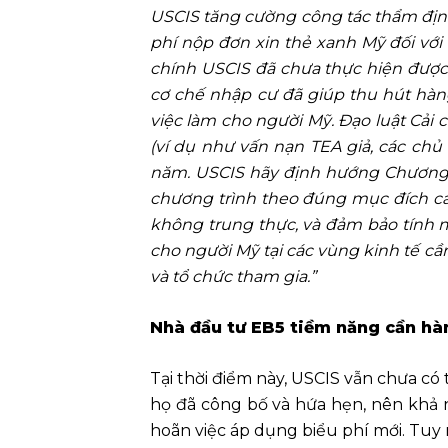
USCIS tăng cường công tác thẩm định
phí nộp đơn xin thẻ xanh Mỹ đối với
chính USCIS đã chưa thực hiện được
cơ chế nhập cư đã giúp thu hút hàn
việc làm cho người Mỹ. Đạo luật Cải
(ví dụ như vấn nạn TEA giả, các chủ d
năm. USCIS hãy định hướng Chương tr
chương trình theo đúng mục đích cải
không trung thực, và đảm bảo tính m
cho người Mỹ tại các vùng kinh tế cần
và tổ chức tham gia.”
Nhà đầu tư EB5 tiềm năng cần hà
Tại thời điểm này, USCIS vẫn chưa có 
họ đã công bố và hứa hẹn, nên khả 
hoãn việc áp dụng biểu phí mới. Tuy 