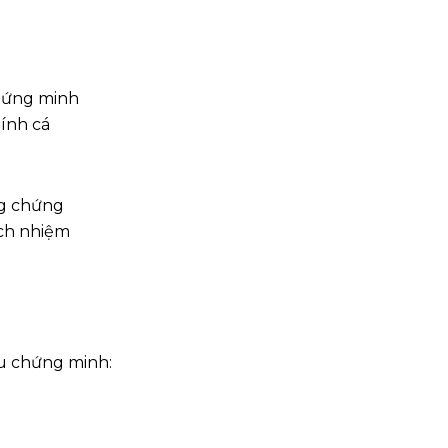
hứng minh
hính cá
g chứng
ch nhiệm
ệu chứng minh: