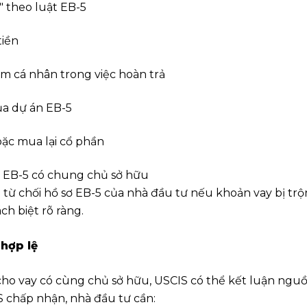
" theo luật EB-5
tiền
m cá nhân trong việc hoàn trả
ủa dự án EB-5
ặc mua lại cổ phần
g EB-5 có chung chủ sở hữu
hể từ chối hồ sơ EB-5 của nhà đầu tư nếu khoản vay bị tr
h biệt rõ ràng.
 hợp lệ
ho vay có cùng chủ sở hữu, USCIS có thể kết luận ngu
 chấp nhận, nhà đầu tư cần: