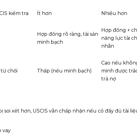
IS kiểm tra
Ít hơn
Nhiều hơn
Hợp đồng + c
Hợp đồng rõ ràng, tài sản
năng lực tài c
minh bạch
nhân
Cao nếu khôn
 từ chối
Thấp (nếu minh bạch)
minh được trá
trả nợ
ị soi xét hơn, USCIS vẫn chấp nhận nếu có đầy đủ tài li
 vay