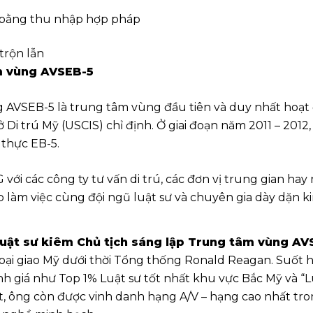
 bằng thu nhập hợp pháp
trộn lẫn
m vùng AVSEB-5
 AVSEB-5 là trung tâm vùng đầu tiên và duy nhất hoạt 
ở Di trú Mỹ (USCIS) chỉ định. Ở giai đoạn năm 2011 – 201
 thực EB-5.
 các công ty tư vấn di trú, các đơn vị trung gian hay m
p làm việc cùng đội ngũ luật sư và chuyên gia dày dặn 
 Luật sư kiêm Chủ tịch sáng lập Trung tâm vùng A
Ngoại giao Mỹ dưới thời Tổng thống Ronald Reagan. Suốt
h giá như Top 1% Luật sư tốt nhất khu vực Bắc Mỹ và “Lu
iệt, ông còn được vinh danh hạng A/V – hạng cao nhất 