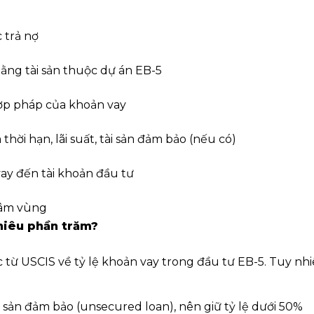
 trả nợ
ng tài sản thuộc dự án EB-5
ợp pháp của khoản vay
hời hạn, lãi suất, tài sản đảm bảo (nếu có)
ay đến tài khoản đầu tư
 tâm vùng
hiêu phần trăm?
c từ USCIS về tỷ lệ khoản vay trong đầu tư EB-5. Tuy nh
sản đảm bảo (unsecured loan), nên giữ tỷ lệ dưới 50%