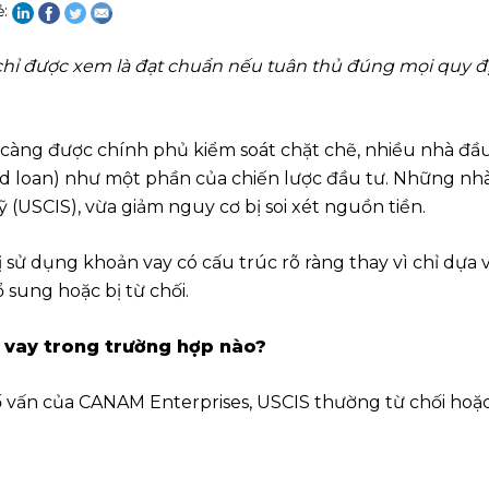
ẻ:
chỉ được xem là đạt chuẩn nếu tuân thủ đúng mọi quy đị
 càng được chính phủ kiểm soát chặt chẽ, nhiều nhà đ
ed loan) như một phần của chiến lược đầu tư. Những nhà
 (USCIS), vừa giảm nguy cơ bị soi xét nguồn tiền.
ử dụng khoản vay có cấu trúc rõ ràng thay vì chỉ dựa và
ổ sung hoặc bị từ chối.
n vay trong trường hợp nào?
ố vấn của CANAM Enterprises, USCIS thường từ chối hoặ