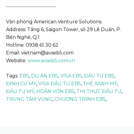
----------------------------
Văn phòng American Venture Solutions.
Address: Tầng 6, Saigon Tower, số 29 Lê Duẩn, P.
Bến Nghé, Q.1
Hotline: 0938 61 30 62
Email: vietnam@avseb5.com
Website:
www.avseb5.com.vn
Tags:
EB5
,
DỰ ÁN EB5
,
VISA EB5
,
ĐẦU TƯ EB5
,
ĐỊNH CƯ MỸ
,
VISA ĐẦU TƯ EB5
,
THẺ XANH MỸ
,
ĐẦU TƯ MỸ
,
HOÀN VỐN EB5
,
THỊ THỰC ĐẦU TƯ
,
TRUNG TÂM VÙNG
,
CHƯƠNG TRÌNH EB5
,