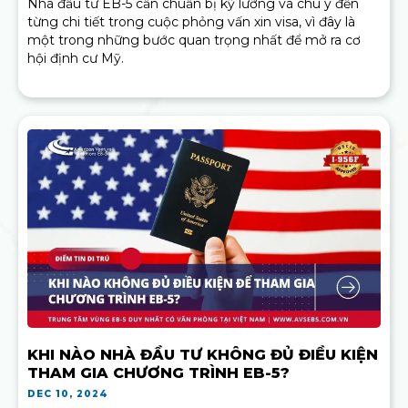
Nhà đầu tư EB-5 cần chuẩn bị kỹ lưỡng và chú ý đến
từng chi tiết trong cuộc phỏng vấn xin visa, vì đây là
một trong những bước quan trọng nhất để mở ra cơ
hội định cư Mỹ.
KHI NÀO NHÀ ĐẦU TƯ KHÔNG ĐỦ ĐIỀU KIỆN
THAM GIA CHƯƠNG TRÌNH EB-5?
DEC 10, 2024