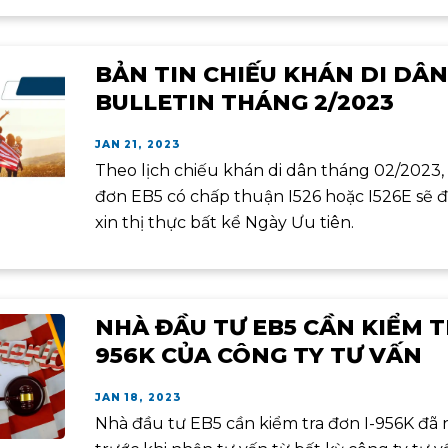
BẢN TIN CHIẾU KHÁN DI DÂN 
BULLETIN THÁNG 2/2023
JAN 21, 2023
Theo lịch chiếu khán di dân tháng 02/2023,
đơn EB5 có chấp thuận I526 hoặc I526E sẽ
xin thị thực bất kể Ngày Ưu tiên.
NHÀ ĐẦU TƯ EB5 CẦN KIỂM T
956K CỦA CÔNG TY TƯ VẤN
JAN 18, 2023
Nhà đầu tư EB5 cần kiểm tra đơn I-956K đã