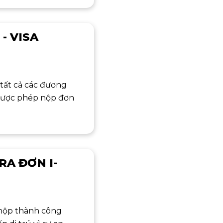
- VISA
 tất cả các đương
 được phép nộp đơn
RA ĐƠN I-
 nộp thành công